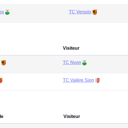
ex
TC Versoix
Visiteur
l
TC Nyon
TC Valère Sion
le
Visiteur