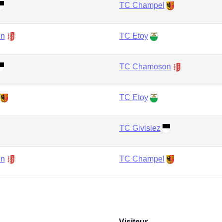
TC Champel
on
TC Etoy
TC Chamoson
TC Etoy
TC Givisiez
on
TC Champel
Visiteur