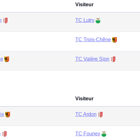
Visiteur
n
TC Lutry
TC Trois-Chêne
ne
TC Valère Sion
Visiteur
ix
TC Ardon
n
TC Founex